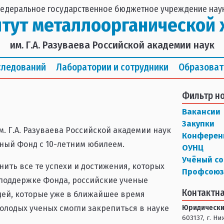
едеральное государственное бюджетное учреждение нау
итут металлоорганической 
им. Г.А. Разуваева Российской академии наук
следований
Лаборатории и сотрудники
Образоват
Фильтр н
Вакансии
Закупки
. Г.А. Разуваева Российской академии наук
Конферен
ный Фонд с 10-летним юбилеем.
ОУНЦ
Учёный со
ить все те успехи и достижения, которых
Профсоюз
я поддержке Фонда, российские ученые
Контактн
дей, которые уже в ближайшее время
Юридически
олодых ученых смогли закрепиться в науке
603137, г. Н