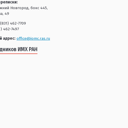
ереписки:
ижний Новгород, бокс 445,
а, 49
(831) 462-7709
1) 462-7497
й адрес:
office@iomc.ras.ru
удников ИМХ РАН