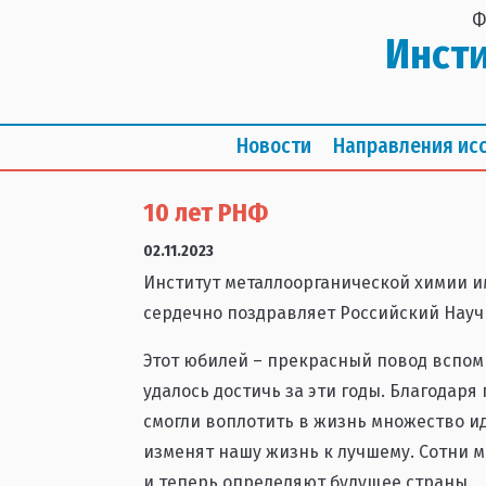
Ф
Инст
Новости
Направления ис
10 лет РНФ
02.11.2023
Институт металлоорганической химии им
сердечно поздравляет Российский Науч
Этот юбилей – прекрасный повод вспомн
удалось достичь за эти годы. Благодар
смогли воплотить в жизнь множество и
изменят нашу жизнь к лучшему. Сотни м
и теперь определяют будущее страны.