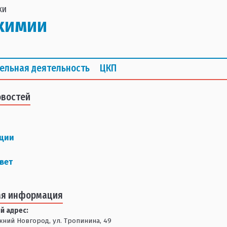
ки
химии
ельная деятельность
ЦКП
овостей
ции
вет
ая информация
й адрес:
ижний Новгород, ул. Тропинина, 49