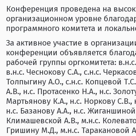
Конференция проведена на высок
организационном уровне благода
программного комитета и локальн
За активное участие в организац
конференции объявляется благод
рабочей группы оргкомитета: в.н.с.
в.н.с. Чеснокову С.А., с.н.с. Черкасов
Толпыгину А.О., с.н.с. Копцевой Т.С.
А.В., н.с. Протасенко Н.А., н.с. Золот
Мартьянову К.А., н.с. Норкову С.В., н
н.с. Базанову А.А., н.с. Жиганшиной Э
Климашевской А.В., м.н.с. Колеватов
Гришину М.Д., м.н.с. Таракановой А.Е