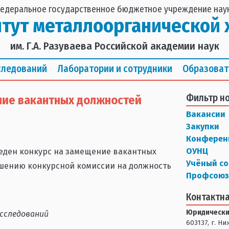
едеральное государственное бюджетное учреждение нау
итут металлоорганической 
им. Г.А. Разуваева Российской академии наук
следований
Лаборатории и сотрудники
Образоват
Фильтр н
ние вакантных должностей
Вакансии
Закупки
Конферен
ОУНЦ
веден конкурс на замещение вакантных
Учёный со
ешению конкурсной комиссии на должность
Профсоюз
Контактн
Юридически
сследований
603137, г. Н