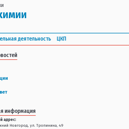
ки
химии
ельная деятельность
ЦКП
овостей
ции
вет
ая информация
й адрес:
ижний Новгород, ул. Тропинина, 49