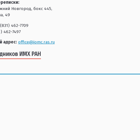
ереписки:
ижний Новгород, бокс 445,
а, 49
(831) 462-7709
1) 462-7497
й адрес:
office@iomc.ras.ru
удников ИМХ РАН