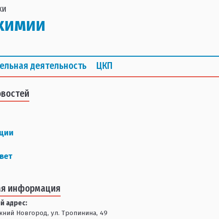
ки
химии
ельная деятельность
ЦКП
овостей
ции
вет
ая информация
й адрес:
ижний Новгород, ул. Тропинина, 49