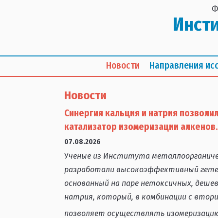
Ф
Инст
Новости
Направления ис
Новости
Синергия кальция и натрия позвол
катализатор изомеризации алкенов.
07.08.2026
У
ченые из Института металлоорганическ
разработали высокоэффективный гете
основанный на паре нетоксичных, дешев
натрия, который, в комбинации с втори
позволяет осуществлять изомеризацию