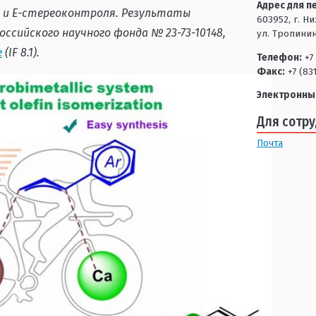
Адрес для п
- и Е-стереоконтроля. Результаты
603952, г. Н
ссийского научного фонда № 23-73-10148,
ул. Тропинин
e
(IF 8.1).
Телефон:
+7 
Факс:
+7 (83
Электронны
Для сотр
Почта