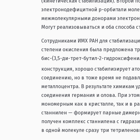
(кинетическая стабилизация). Второй 
электронодефицитной p-орбитали моле
межмолекулярными донорами электроно
Могут реализовываться и оба способа с
Сотрудниками ИМХ РАН для стабилизаци
степени окисления была предложена тр
бис-(3,5-ди-трет-бутил-2-гидроксифен
конструкция, хорошо стабилизирует ато
соединению, но в тоже время не подав
металлоцентра. В результате химикам у
соединения германия и олова. При этом
мономерным как в кристалле, так и в ра
станнилен — формирует парные димерны
получен комплекс станнилена с гидраз
в одной молекуле сразу три тетриленов