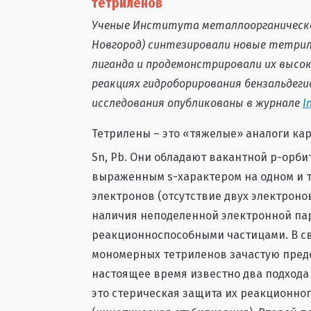
тетриленов
Ученые Института металлоорганической 
Новгород) синтезировали новые тетри
лиганда и продемонстрировали их выс
реакциях гидроборирования бензальдег
исследования опубликованы в журнале
I
Тетрилены – это «тяжелые» аналоги ка
Sn, Pb. Они обладают вакантной p-орб
выраженным s-характером на одном и т
электронов (отсутствие двух электроно
наличия неподеленной электронной па
реакционноспособными частицами. В св
мономерных тетриленов зачастую предс
настоящее время известно два подхода
это стерическая защита их реакционно