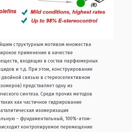
ейшим структурным мотивом множества
широкое применение в качестве
веществ, входящих в состав парфюмерных
идов и т.д. При этом, конструирование
 двойной связью в стереоселективном
изомеров) представляет одну из
ческого синтеза. Среди прочих методов
 таких как частичное гидрирование
 каталитическая изомеризация
альную – фундаментальный, 100%-атом-
роисходит контролируемое перемещение