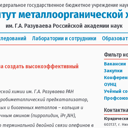
едеральное государственное бюджетное учреждение нау
итут металлоорганической 
им. Г.А. Разуваева Российской академии наук
следований
Лаборатории и сотрудники
Образоват
Фильтр н
Вакансии
ила создать высокоэффективный
Закупки
Конферен
ОУНЦ
Учёный со
ой химии им. Г.А. Разуваева РАН
Профсоюз
робиметаллический предкатализатор,
ых и биогенных металлов – кальция и
Контактн
чным амином (пирролидин, iPr
NH),
2
Юридически
603137, г. Н
 терминальной двойной связи олефинов в