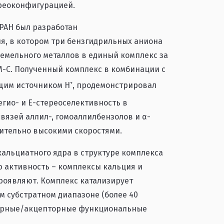
ереоконфигурацией.
РАН был разработан
я, в котором три бензгидрильных аниона
емельного металлов в единый комплекс за
-С. Полученный комплекс в комбинации с
+
щим источником H
, продемонстрировал
гио- и E-стереоселективность в
язей аллил-, гомоаллилбензолов и α-
чительно высокими скоростями.
кальциатного ядра в структуре комплекса
 активность – комплексы кальция и
проявляют. Комплекс катализирует
 субстратном диапазоне (более 40
орные/акцепторные функциональные