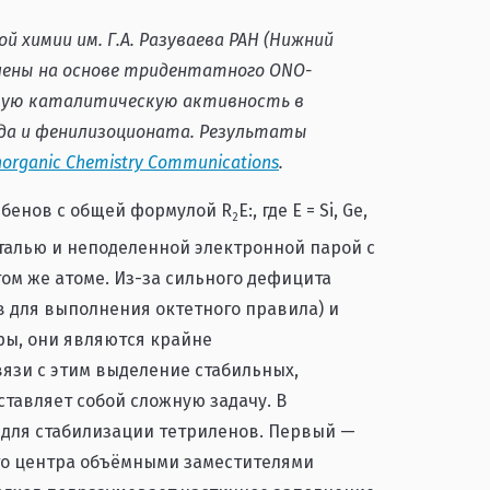
химии им. Г.А. Разуваева РАН (Нижний
лены на основе тридентатного ONO-
окую каталитическую активность в
ида и фенилизоционата. Результаты
norganic Chemistry Communications
.
рбенов с общей формулой R
E:, где E = Si, Ge,
2
италью и неподеленной электронной парой с
ом же атоме. Из-за сильного дефицита
в для выполнения октетного правила) и
ры, они являются крайне
язи с этим выделение стабильных,
тавляет собой сложную задачу. В
 для стабилизации тетриленов. Первый —
го центра объёмными заместителями