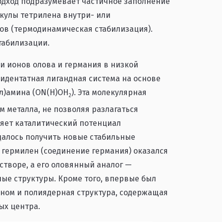
подход подразумевает частичное заполнение
кулы тетрилена внутри- или
в (термодинамическая стабилизация).
табилизации.
и ионов олова и германия в низкой
идентатная лигандная система на основе
ил)амина (ON(H)OH
). Эта молекулярная
2
м металла, не позволяя разлагаться
ляет каталитический потенциал
далось получить новые стабильные
 гермилен (соединение германия) оказался
створе, а его оловянный аналог —
е структуры. Кроме того, впервые был
ином и полиядерная структура, содержащая
ых центра.