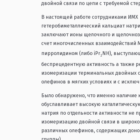
двойной связи по цепи с требуемой ст
В настоящей работе сотрудниками ИМХ 
гетеробиметаллический кальциат натри
заключают ионы щелочного и щелочноз
счет многочисленных взаимодействий М
пирролидином (либо iPr
NH), выступаю
2
беспрецедентную активность а также ре
изомеризации терминальных двойных св
олефинов в мягких условиях и с исклю
Было обнаружено, что именно наличие 
обуславливает высокую каталитическую
натрия по отдельности активности не 
изомеризацию двойной связи в широком
различных олефинов, содержащих дон
группы).