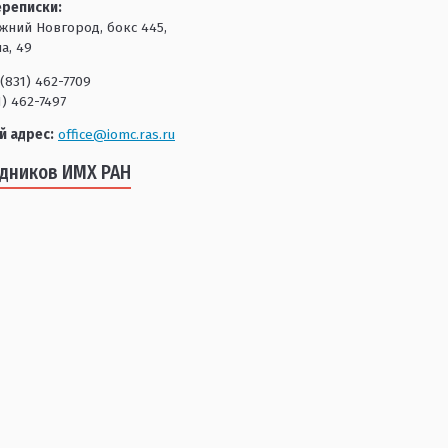
ереписки:
ижний Новгород, бокс 445,
а, 49
(831) 462-7709
1) 462-7497
й адрес:
office@iomc.ras.ru
удников ИМХ РАН